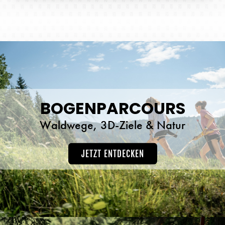
idealer Ausgangspunkt für den Bogenurlaub in den
Kitzbüheler Alpen jetzt vorab entdecken: www.fieberbrunn-
ferienhaus.com/Ferienwohnungen.
BOGENPARCOURS
Waldwege, 3D-Ziele & Natur
JETZT ENTDECKEN