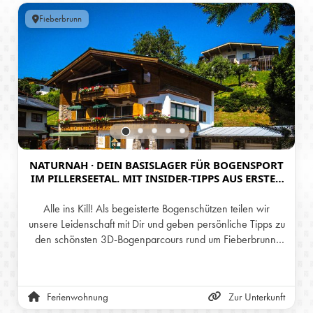
Fieberbrunn
NATURNAH · DEIN BASISLAGER FÜR BOGENSPORT
IM PILLERSEETAL. MIT INSIDER-TIPPS AUS ERSTER
HAND.
Alle ins Kill! Als begeisterte Bogenschützen teilen wir
unsere Leidenschaft mit Dir und geben persönliche Tipps zu
den schönsten 3D-Bogenparcours rund um Fieberbrunn.
Nach aktiven Tagen in der Natur erwarten Dich im
Ferienhaus Elisabeth NaturNah Ruhe, stilvoller
Wohnkomfort und erholsamer Schlaf. Für Ausrüstung steht
Ferienwohnung
Zur Unterkunft
ein abschließbarer Abstellraum mit Werkbank bereit. Dein